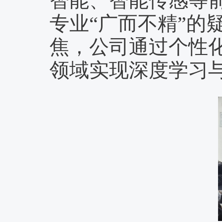
智能、智能传感等
专业“广而不精”的
焦，公司通过个性
领域实现深度学习