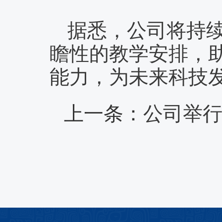
据悉，公司将持
瞻性的教学安排，
能力，为未来科技
上一条：
公司举