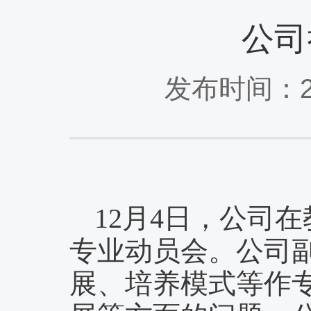
公司
发布时间：20
12月4日，公司在教
专业
动员会。公司
展、培养模式等作