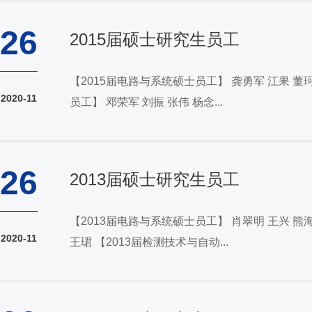
26
2015届硕士研究生员工
【2015届电路与系统硕士员工】 龚勇军 江果 董珂 吴云鹤 李尊 卢艳君 施文龙 石蕾 王海鹏 雷泽 汪攀 秦长泽 蔡光 李立华 冯巧叶 杜杰 张献中 张剑龙 李微 【2015届控制科学与工程硕士
2020-11
员工】 邓荣军 刘振 张伟 杨念...
26
2013届硕士研究生员工
【2013届电路与系统硕士员工】 肖翠明 王兴 熊海军 谢甜 龙腾 向露萍 向延钊 郭佳 林选伟 吕展鹏 吴桐 林桂鹏 陈景召 冯雪姣 毕灿 【2013届电子与通信工程硕士员工】 王丹 王梦 潘彬
2020-11
王珺 【2013届检测技术与自动...