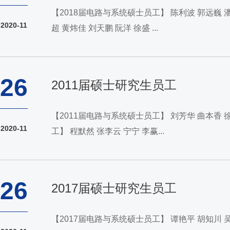
【2018届电路与系统硕士员工】 陈利波 郭远巍 潘畅 王泉 张原艺 邹晶 徐高凯 黄铸栋 齐诗萌 刘辉 汤健强 杨楠 郑刚 周炳南 曾聪 陈曼 陈浩 刘毅 【2018届电子与通信工程硕士员工】 刘
2020-11
超 黄炜佳 刘天鹏 阮洋 徐盛 ...
26
2011届硕士研究生员工
【2011届电路与系统硕士员工】 刘芳华 曲本香 徐绘峰 王雪 张海瑞 谢喆 万为 钟蜜 吴平 刘辉 张卫旭 李良 蒋恋华 王海安 王玉叶 杨帆 叶挺 杨菲 【2011届检测技术与自动化装置硕士员
2020-11
工】 程默然 张李云 宁宁 李赢...
26
2017届硕士研究生员工
【2017届电路与系统硕士员工】 谭艳平 胡知川 吴建霞 严圣军 张德龙 吴鸿玲 朱席鼎 王昳晗 苗姣姣 齐卉 康雅文 何可 王爱文 程珍良 方之昊 胡高隆 刘智旸 【2017届电子与通信工程硕士