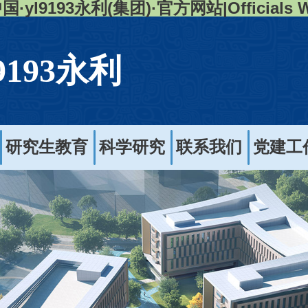
国·yl9193永利(集团)·官方网站|Officials W
l9193永利
研究生教育
科学研究
联系我们
党建工