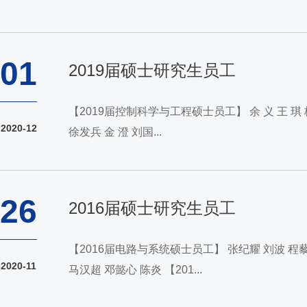
01
2019届硕士研究生员工
【2019届控制科学与工程硕士员工】 余 义 王 琪 梅 壮 潘凯文 彭 锐 杜梁杰 胡晚屏 李 幸 李金烁 李 汐 付 雷 邓 肯 龚学锐 邵珂忆 肖 瑞 王一鸣 张思伦 闵 浩 龙 丹 南 蓉 任诗文 陈晓辉 刘 露
2020-12
徐发兵 金 澄 刘国...
26
2016届硕士研究生员工
【2016届电路与系统硕士员工】 张纪耀 刘波 程藜 蔡舟 尚志文 熊杨 张勋 周昌宇 王欢欢 石安伟 吴宇鑫 【2016届电子与通信工程硕士员工】 王刚 张钦彦 黄龙 黄浦博 席天翔 邱骋 梁一依
2020-11
马汉超 邓懿心 陈炎 【201...