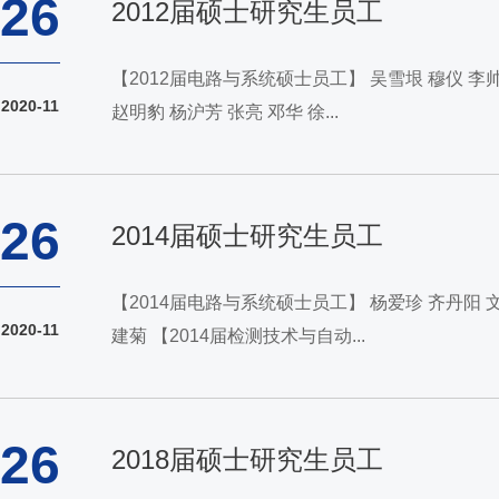
26
2012届硕士研究生员工
【2012届电路与系统硕士员工】 吴雪垠 穆仪 李帅 李长超 徐伟 时也 游相柏 张鹤 王海涛 蔡元 徐曼 李晓婵 王必安 谢仲 郭静 韩帅 赵亚军 杨俊 【2012届检测技术与自动化装置硕士员工】
2020-11
赵明豹 杨沪芳 张亮 邓华 徐...
26
2014届硕士研究生员工
【2014届电路与系统硕士员工】 杨爱珍 齐丹阳 文梅丽 刘仁银 杨杰 张旭 柯志强 郝琼 刘夏 蔡发君 赵康 王祥 毕锋 蔡华磊 孙永明 邓丹 【2014届电子与通信工程硕士员工】 王沛 马庆 王
2020-11
建菊 【2014届检测技术与自动...
26
2018届硕士研究生员工